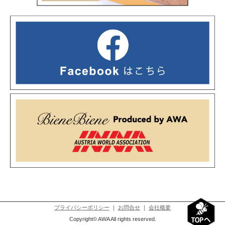
＊＊＊＊＊＊＊＊＊＊＊＊＊
※ご注文最終受付：2025年12月24日(水)午前11時で一
旦、締め切らせていただきます。
※年末年始の休暇前のご注文は混み合います。また配送も
遅れがちになりますので、
お早めにご注文を頂けますようお願い申し上げます。
2025/12/05
スペイン産 オーク甘露蜜とローズマリーのハチミツが欠品
します。
今年の採蜜が不作のため、来年の入荷もございません。
人気のハチミツの欠品で、ご迷惑をお掛けしてしまい申し
訳ございません。
オーストリア産の栗ハチミツも現在、欠品しております。
栗ハチミツは大阪万博で大好評をいただき、在庫が尽きて
しまいました。
こちらは来年３月頃に再入荷を予定しています。
ご容赦いただけますよう、よろしくお願いいたします。
プライバシーポリシー
｜
お問合せ
｜
会社概要
2025/04/15
今年ももう桜の季節を過ぎ、ゴールデンウィークの話題も
Copyright© AWA All rights reserved.