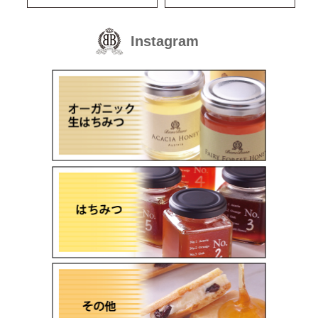
入荷の目処が立ち次第、ご報告いたします。
2026/03/09
昨今の原材料費や物流コストの高騰など、予測をはるかに
Instagram
超える諸物価の値上がりを受け、
誠に不本意ではございますが、製品の価格改定を実施させ
ていただきたく存じます。
弊社でもさまざまな対策を講じ価格維持に努めてまいりま
したが、とうとう現行の価格体系を維持するのが困難な状
況となりました。
つきましては、4月6日受注分より新価格を適用させていた
だきます。
何卒ご理解のほど、よろしくお願いいたします。
スタンダードハチミツ アカシア 140g 現在 1,200円
（税抜）→ 【新価格】1,400円（税抜）
スタンダードハチミツ アカシア業務用 ※業務用価格
については別途お問い合わせください。
スタンダードハチミツ 百花蜜 140g 現在 1,050円（税
抜）→ 【新価格】1,150円（税抜）