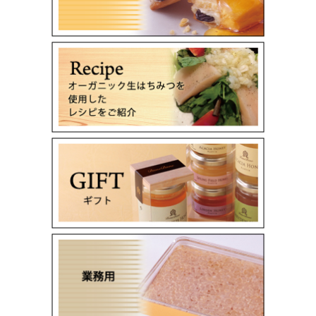
スタンダードハチミツ 百花蜜 業務用 ※業務用価格
については別途お問い合わせください。
2025/12/16
今年もあと僅かとなりました。
さて、冬季休暇のスケジュールです。
休業に伴い、商品の受注及び出荷につきましてご迷惑お掛
け致しますが、
何卒ご理解の程、宜しくお願い申し上げます。
＊＊＊＊＊＊＊＊＊＊＊＊＊＊＊＊＊＊＊＊＊＊＊＊＊＊
＊＊＊＊＊＊＊＊＊＊＊＊＊
年内最終出荷日： 12月26日（金）
年内最終営業日： 12月29日（月）
休業期間：2025年12月30日（月）～ 2026年 1月4日
（月）
＊＊＊＊＊＊＊＊＊＊＊＊＊＊＊＊＊＊＊＊＊＊＊＊＊＊