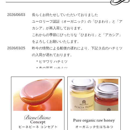
2026/06/03
長らくお待たせしていただいておりました
ユーロリーフ認証（オーガニック）の「ひまわり」と「ア
カシア」が再入荷しております。
これからの季節にぴったりな「ひまわり」と「アカシア」
をよろしくお願いいたします。
2026/03/25
昨今の情勢による船便の遅れにより、下記３点のハチミツ
の入荷が遅れております。
＊ヒマワリ ハチミツ
＊春の草原 ハチミツ
＊栗 ハチミツ
さらに下記２点のハチミツは前年度の不作により、本年度
は欠品となります。
＊オーク 甘露蜜
＊ローズマリー ハチミツ
これらの欠品により、お客様には大変ご迷惑をお掛けする
ことになり大変申し訳ございません。