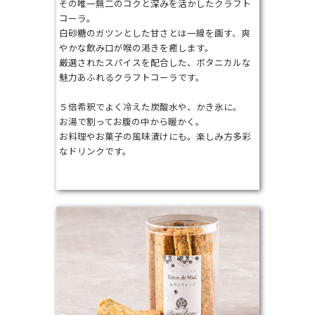
その唯一無二のコクと深みを活かしたクラフト
コーラ。
白砂糖のガツンとした甘さとは一線を画す、爽
やかな飲み口が喉の渇きを癒します。
厳選されたスパイスを配合した、ボタニカルな
魅力あふれるクラフトコーラです。
５倍希釈でよく冷えた炭酸水や、かき氷に。
お湯で割ってお腹の中から暖かく。
お料理やお菓子の風味漬けにも。楽しみ方多彩
なドリンクです。