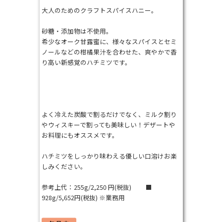
大人のためのクラフトスパイスハニー。
砂糖・添加物は不使用。
希少なオーク甘露蜜に、様々なスパイスとセミ
ノールなどの柑橘果汁を合わせた、爽やかで香
り高い新感覚のハチミツです。
よく冷えた炭酸で割るだけでなく、ミルク割り
やウィスキーで割っても美味しい！デザートや
お料理にもオススメです。
ハチミツをしっかり味わえる優しい口溶けお楽
しみください。
参考上代：255g/2,250 円(税抜) ■
928g/5,652円(税抜) ※業務用